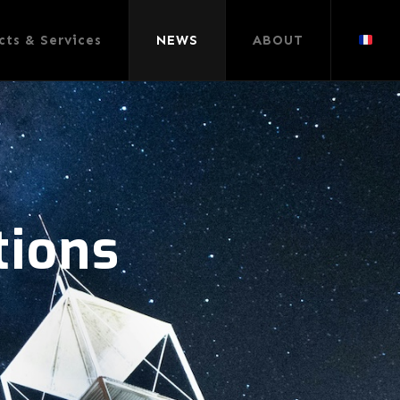
cts & Services
NEWS
ABOUT
tions