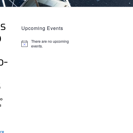
es
Upcoming Events
b
There are no upcoming
Notice
events.
o-
s
to
a
o
re