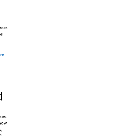
nces
es
re
d
ses.
 now
s,
]