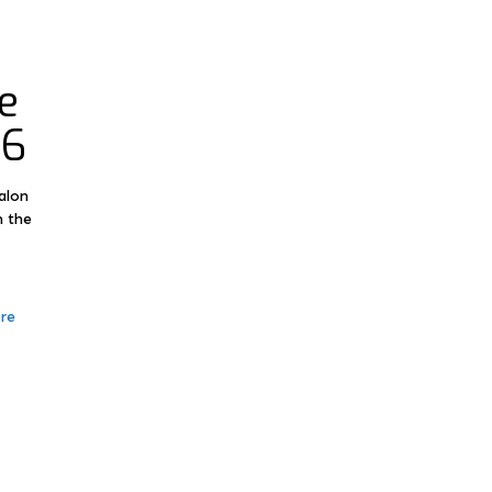
e
26
alon
m the
re