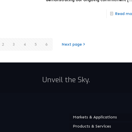
Read mo
2
3
4
5
6
Next page
Unveil the Sky.
Markets & Applications
Products & Services