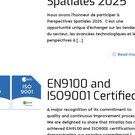
Spatiales 2025
Nous avons l’honneur de participer à
Perspectives Spatiales 2025. C’est une
opportunité unique d’échanger sur les tenda
du secteur, les avancées technologiques et l
perspectives à
[…]
Read mo
EN9100 and
ISO9001 Certifie
A major recognition of its commitment to
quality and continuous improvement proces
We are delighted to share that Miratlas has
achieved EN9100 and ISO9001 certification
demonstrating our ongoing commitment
[…